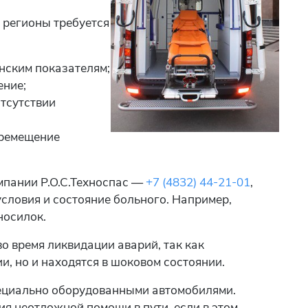
е регионы требуется
нским показателям;
ение;
отсутствии
еремещение
пании Р.О.С.Техноспас —
+7 (4832) 44-21-01
,
словия и состояние больного. Например,
носилок.
о время ликвидации аварий, так как
, но и находятся в шоковом состоянии.
пециально оборудованными автомобилями.
я неотложной помощи в пути, если в этом