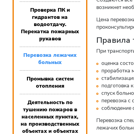
возникнет нео
Проверка ПК и
гидрантов на
Цена перевозк
водоотдачу.
проконсультир
Перекатка пожарных
Правила 
рукавов
При транспорт
Перевозка лежачих
больных
оценка состо
проработка м
стабилизация
Промывка систем
подготовка к
отопления
спуск больно
перевозка с 
Деятельность по
соблюдение 
тушению пожаров в
населенных пунктах,
Перевозка спец
на производственных
лежачих больны
объектах и объектах