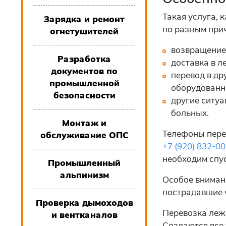
Такая услуга, 
Зарядка и ремонт
по разным при
огнетушителей
возвращение 
Разработка
доставка в л
документов по
перевод в др
промышленной
оборудованн
безопасности
другие ситуа
больных.
Монтаж и
Телефоны пере
обслуживание ОПС
+7 (920) 832-0
необходим спу
Промышленный
альпинизм
Особое внимани
пострадавшие ч
Проверка дымоходов
Перевозка леж
и вентканалов
Создаются все 