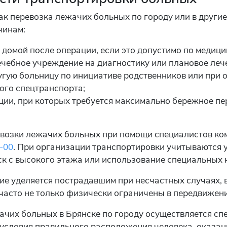
как перевозка лежачих больных по городу или в други
чинам:
домой после операции, если это допустимо по медици
ечебное учреждение на диагностику или плановое леч
угую больницу по инициативе родственников или при 
ого спецтранспорта;
ции, при которых требуется максимально бережное п
возки лежачих больных при помощи специалистов ком
0-00
. При организации транспортировки учитываются у
ск с высокого этажа или использование специальных 
е уделяется пострадавшим при несчастных случаях, в
асто не только физически ограничены в передвижении
ачих больных в Брянске по городу осуществляется с
условия правильного расположения человека, оказани