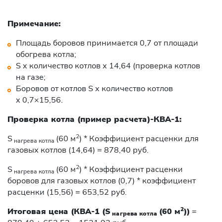
Примечание:
Площадь боровов принимается 0,7 от площади
обогрева котла;
S x количество котлов х 14,64 (проверка котлов
на газе;
Боровов от котлов S x количество котлов
х 0,7×15,56.
Проверка котла (пример расчета)-КВА-1:
2
S
(60 м
) * Коэффициент расценки для
нагрева котла
газовых котлов (14,64) = 878,40 руб.
2
S
(60 м
) * Коэффициент расценки
нагрева котла
боровов для газовых котлов (0,7) * коэффициент
расценки (15,56) = 653,52 руб.
2
Итоговая цена (КВА-1 (
S
(60 м
))
=
нагрева котла