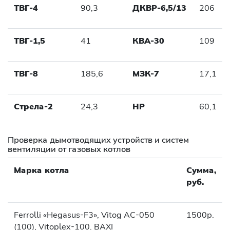
ТВГ-4
90,3
ДКВР-6,5/13
206
ТВГ-1,5
41
КВА-30
109
ТВГ-8
185,6
МЗК-7
17,1
Стрела-2
24,3
НР
60,1
Проверка дымотводящих устройств и систем
вентиляции от газовых котлов
Марка котла
Сумма,
руб.
Ferrolli «Hegasus-F3», Vitog AC-050
1500р.
(100), Vitoplex-100. BAXI